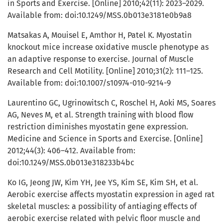
in Sports and Exercise. [Online] 2010;42(11): 2023–2029.
Available from: doi:10.1249/MSS.0b013e3181e0b9a8
Matsakas A, Mouisel E, Amthor H, Patel K. Myostatin
knockout mice increase oxidative muscle phenotype as
an adaptive response to exercise. Journal of Muscle
Research and Cell Motility. [Online] 2010;31(2): 111–125.
Available from: doi:10.1007/s10974-010-9214-9
Laurentino GC, Ugrinowitsch C, Roschel H, Aoki MS, Soares
AG, Neves M, et al. Strength training with blood flow
restriction diminishes myostatin gene expression.
Medicine and Science in Sports and Exercise. [Online]
2012;44(3): 406–412. Available from:
doi:10.1249/MSS.0b013e318233b4bc
Ko IG, Jeong JW, Kim YH, Jee YS, Kim SE, Kim SH, et al.
Aerobic exercise affects myostatin expression in aged rat
skeletal muscles: a possibility of antiaging effects of
aerobic exercise related with pelvic floor muscle and