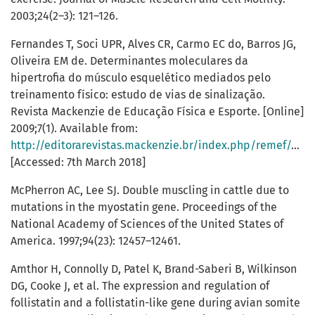
2003;24(2–3): 121–126.
Fernandes T, Soci UPR, Alves CR, Carmo EC do, Barros JG,
Oliveira EM de. Determinantes moleculares da
hipertrofia do músculo esquelético mediados pelo
treinamento físico: estudo de vias de sinalização.
Revista Mackenzie de Educação Física e Esporte. [Online]
2009;7(1). Available from:
http://editorarevistas.mackenzie.br/index.php/remef/article/view/1238
[Accessed: 7th March 2018]
McPherron AC, Lee SJ. Double muscling in cattle due to
mutations in the myostatin gene. Proceedings of the
National Academy of Sciences of the United States of
America. 1997;94(23): 12457–12461.
Amthor H, Connolly D, Patel K, Brand-Saberi B, Wilkinson
DG, Cooke J, et al. The expression and regulation of
follistatin and a follistatin-like gene during avian somite