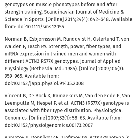
genotypes on muscle phenotypes before and after
strength training. Scandinavian Journal of Medicine &
Science in Sports. [Online] 2014;24(4): 642–648. Available
from: doi:10.1111/sms.12055
Norman B, Esbjörnsson M, Rundqvist H, Osterlund T, von
Walden F, Tesch PA. Strength, power, fiber types, and
mRNA expression in trained men and women with
different ACTN3 R577X genotypes. Journal of Applied
Physiology (Bethesda, Md.: 1985). [Online] 2009;106(3):
959–965. Available from:
doi:10.1152/japplphysiol.91435.2008
Vincent B, De Bock K, Ramaekers M, Van den Eede E, Van
Leemputte M, Hespel P, et al. ACTN3 (R577X) genotype is
associated with fiber type distribution. Physiological
Genomics. [Online] 2007;32(1): 58–63. Available from:
doi:10.1152/physiolgenomics.00173.2007
Ahmetov II, Donnikov AE, Trofimov DY. Actn3 genotype is