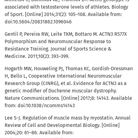
associated with testosterone levels of athletes. Biology
of Sport. [Online] 2014;31(2): 105–108. Available from:
doi:10.5604/20831862.1096046
Gentil P, Pereira RW, Leite TKM, Bottaro M. ACTN3 R577X
Polymorphism and Neuromuscular Response to
Resistance Training. Journal of Sports Science &
Medicine. 2011;10(2): 393–399.
Hogarth MW, Houweling PJ, Thomas KC, Gordish-Dressman
H, Bello L, Cooperative International Neuromuscular
Research Group (CINRG), et al. Evidence for ACTN3 as a
genetic modifier of Duchenne muscular dystrophy.
Nature Communications. [Online] 2017;8: 14143. Available
from: doi:10.1038/ncomms14143
Lee S-J. Regulation of muscle mass by myostatin. Annual
Review of Cell and Developmental Biology. [Online]
2004;20: 61–86. Available from: