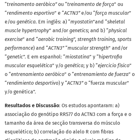
“
treinamento aeróbico”
ou “
treinamento de força
” ou
“
rendimento esportivo
” e “
ACTN3”
e/ou “
força muscular
”
e/ou
genética
. Em inglês: a) “
myostatin
”and “
skeletal
muscle hypertrophy
” and/or
genetics
; and b) “
physical
exercise
” and “
aerobic training
”,
strength training
,
sports
performance
) and “
ACTN3”
“
muscular strength
” and/or
“
genetic
”. E em espanhol: “
miostatina
” y “h
ipertrofia
muscular esquelética
” y/o
genética
; y b) “
ejercicio físico
”
o “
entrenamiento aeróbico
” o “
entrenamiento de fuerza
” o
“
rendimiento desportivo
) y “
ACTN3”
o “fuerza muscular”
y/o genética”.
Resultados e Discussão
: Os estudos apontaram: a)
associação do genótipo RR577 do ACTN3 com a força e o
tamanho da área de secção transversa do músculo
esquelético; b) correlação do alelo R com fibras