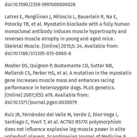
doi:10.1590/2359-3997000000028
Latres E, Pangilinan J, Miloscio L, Bauerlein R, Na E,
Potocky TB, et al. Myostatin blockade with a fully human
monoclonal antibody induces muscle hypertrophy and
reverses muscle atrophy in young and aged mice.
Skeletal Muscle. [Online] 2015;5: 34. Available from:
doi:10.1186/s13395-015-0060-8
Mosher DS, Quignon P, Bustamante CD, Sutter NB,
Mellersh CS, Parker HG, et al. A mutation in the myostatin
gene increases muscle mass and enhances racing
performance in heterozygote dogs. PLoS genetics.
[Online] 2007;3(5): e79. Available from:
doi:10.1371/journal.pgen.0030079
Ruiz JR, Fernández del Valle M, Verde Z, Díez-Vega I,
Santiago C, Yvert T, et al. ACTN3 R577X polymorphism
does not influence explosive leg muscle power in elite
volleyball players. Scandinavian Journal of Medicine &