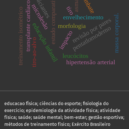
combate
estudo comparativo
iniciantes
asma
transplante cardíaco
microlesão
tiro
treinamento isométrico
massa corporal.
envelhecimento
revisão por pares
educação infantil
morfologia
pentatlomoderno
impacto
tiro-ao-alvo
leucócitos
hipertensão arterial
educacao fÍsica; ciências do esporte; fisiologia do
exercício; epidemiologia da atividade física; atividade
física; saúde; saúde mental; bem-estar; gestão esportiva;
métodos de treinamento físico; Exército Brasileiro