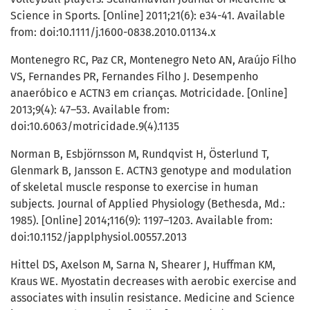
Science in Sports. [Online] 2011;21(6): e34-41. Available
from: doi:10.1111/j.1600-0838.2010.01134.x
Montenegro RC, Paz CR, Montenegro Neto AN, Araújo Filho
VS, Fernandes PR, Fernandes Filho J. Desempenho
anaeróbico e ACTN3 em crianças. Motricidade. [Online]
2013;9(4): 47–53. Available from:
doi:10.6063/motricidade.9(4).1135
Norman B, Esbjörnsson M, Rundqvist H, Österlund T,
Glenmark B, Jansson E. ACTN3 genotype and modulation
of skeletal muscle response to exercise in human
subjects. Journal of Applied Physiology (Bethesda, Md.:
1985). [Online] 2014;116(9): 1197–1203. Available from:
doi:10.1152/japplphysiol.00557.2013
Hittel DS, Axelson M, Sarna N, Shearer J, Huffman KM,
Kraus WE. Myostatin decreases with aerobic exercise and
associates with insulin resistance. Medicine and Science