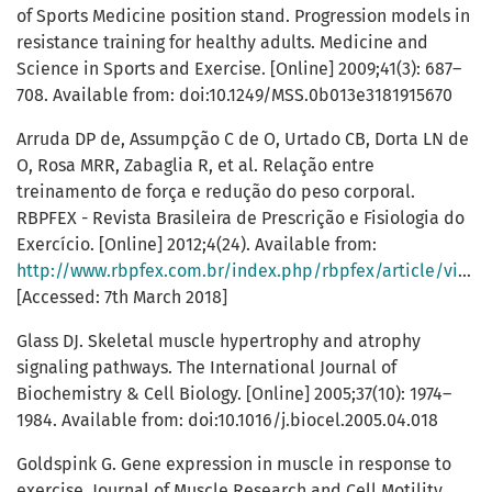
of Sports Medicine position stand. Progression models in
resistance training for healthy adults. Medicine and
Science in Sports and Exercise. [Online] 2009;41(3): 687–
708. Available from: doi:10.1249/MSS.0b013e3181915670
Arruda DP de, Assumpção C de O, Urtado CB, Dorta LN de
O, Rosa MRR, Zabaglia R, et al. Relação entre
treinamento de força e redução do peso corporal.
RBPFEX - Revista Brasileira de Prescrição e Fisiologia do
Exercício. [Online] 2012;4(24). Available from:
http://www.rbpfex.com.br/index.php/rbpfex/article/view/291
[Accessed: 7th March 2018]
Glass DJ. Skeletal muscle hypertrophy and atrophy
signaling pathways. The International Journal of
Biochemistry & Cell Biology. [Online] 2005;37(10): 1974–
1984. Available from: doi:10.1016/j.biocel.2005.04.018
Goldspink G. Gene expression in muscle in response to
exercise. Journal of Muscle Research and Cell Motility.