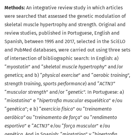
Methods:
An integrative review study in which articles
were searched that assessed the genetic modulation of
skeletal muscle hypertrophy and strength. Original and
review studies, published in Portuguese, English and
Spanish, between 1995 and 2017, selected in the SciELO
and PubMed databases, were carried out using three sets
of intersection of bibliographic search: In English: a)
“
myostatin
” and “
skeletal muscle hypertrophy
” and/or
genetics
; and b) “
physical exercise
” and “
aerobic training
”,
strength training
,
sports performance
) and “
ACTN3”
“
muscular strength
” and/or “
genetic
”. In Portuguese: a)
“
miostatina
” e “
hipertrofia muscular esquelética
” e/ou
“
genética
”; e b) “
exercício
físico
” ou “
treinamento
aeróbico”
ou “
treinamento de força
” ou “
rendimento
esportivo
” e “
ACTN3”
e/ou “
força muscular
” e/ou
genética
. And in Spanish: “
miostatina
” y “h
ipertrofia