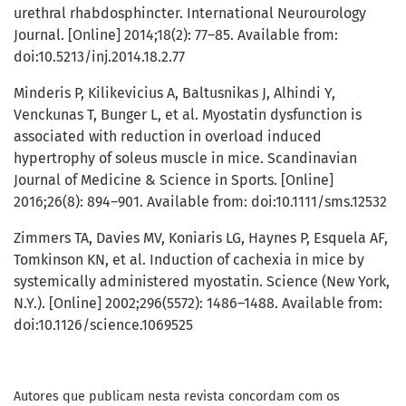
urethral rhabdosphincter. International Neurourology
Journal. [Online] 2014;18(2): 77–85. Available from:
doi:10.5213/inj.2014.18.2.77
Minderis P, Kilikevicius A, Baltusnikas J, Alhindi Y,
Venckunas T, Bunger L, et al. Myostatin dysfunction is
associated with reduction in overload induced
hypertrophy of soleus muscle in mice. Scandinavian
Journal of Medicine & Science in Sports. [Online]
2016;26(8): 894–901. Available from: doi:10.1111/sms.12532
Zimmers TA, Davies MV, Koniaris LG, Haynes P, Esquela AF,
Tomkinson KN, et al. Induction of cachexia in mice by
systemically administered myostatin. Science (New York,
N.Y.). [Online] 2002;296(5572): 1486–1488. Available from:
doi:10.1126/science.1069525
Autores que publicam nesta revista concordam com os