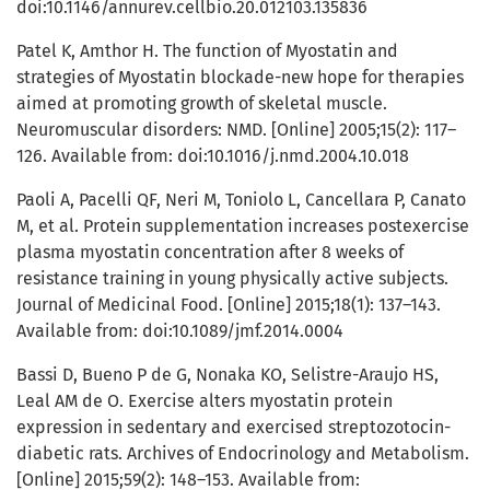
doi:10.1146/annurev.cellbio.20.012103.135836
Patel K, Amthor H. The function of Myostatin and
strategies of Myostatin blockade-new hope for therapies
aimed at promoting growth of skeletal muscle.
Neuromuscular disorders: NMD. [Online] 2005;15(2): 117–
126. Available from: doi:10.1016/j.nmd.2004.10.018
Paoli A, Pacelli QF, Neri M, Toniolo L, Cancellara P, Canato
M, et al. Protein supplementation increases postexercise
plasma myostatin concentration after 8 weeks of
resistance training in young physically active subjects.
Journal of Medicinal Food. [Online] 2015;18(1): 137–143.
Available from: doi:10.1089/jmf.2014.0004
Bassi D, Bueno P de G, Nonaka KO, Selistre-Araujo HS,
Leal AM de O. Exercise alters myostatin protein
expression in sedentary and exercised streptozotocin-
diabetic rats. Archives of Endocrinology and Metabolism.
[Online] 2015;59(2): 148–153. Available from: