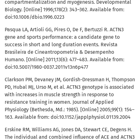
compartmentalization and myogenesis. Developmental
Biology. [Online] 1996;178(2): 343–362. Available from:
doi:10.1006/dbio.1996.0223
Pasqua LA, Artioli GG, Pires O, De F, Bertuzzi R. ACTN3
gene and sports performance: a candidate gene to
success in short and long duration events. Revista
Brasileira de Cineantropometria & Desempenho
Humano. [Online] 2011;13(6): 477–483. Available from:
doi:10.5007/1980-0037.2011v13n6p477
Clarkson PM, Devaney JM, Gordish-Dressman H, Thompson
PD, Hubal MJ, Urso M, et al. ACTN3 genotype is associated
with increases in muscle strength in response to
resistance training in women. Journal of Applied
Physiology (Bethesda, Md.: 1985). [Online] 2005;99(1): 154–
163. Available from: doi:10.1152/japplphysiol.01139.2004
Erskine RM, Williams AG, Jones DA, Stewart CE, Degens H.
The individual and combined influence of ACE and ACTN3