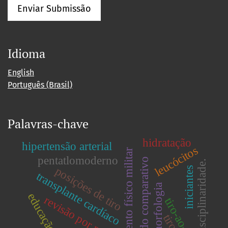
Enviar Submissão
Idioma
English
Português (Brasil)
Palavras-chave
hidratação
hipertensão arterial
leucócitos
treinamento físico militar
pentatlomoderno
estudo comparativo
interdisciplinaridade.
posições de tiro
iniciantes
transplante cardíaco
morfologia
revisão por pares
tiro-ao-alvo
tiro