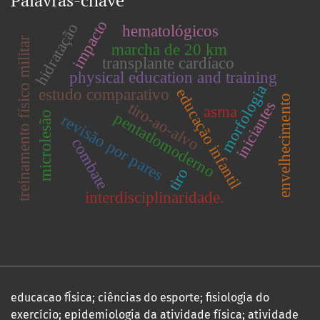
Palavras-chave
impacto
hidratação
hematológicos
treinamento físico militar
marcha de 20 km
transplante cardíaco
physical education and training
morfologia
educação infantil
estudo comparativo
envelhecimento
iniciantes
tiro-ao-alvo
asma
pentatlomoderno
microlesão
revisão por pares
combate
tiro
interdisciplinaridade.
educacao fÍsica; ciências do esporte; fisiologia do
exercício; epidemiologia da atividade física; atividade