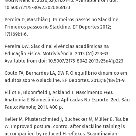
Motrivivência. 2020;32(61):01-13. Available from doi:
10.5007/2175-8042.2020e65123
Pereira D, Maschião J. Primeiros passos no Slackline;
Primeiros passos no Slackline. EF Deportes 2012;
17(169):1-6.
Pereira DW. Slackline: vivências acadêmicas na
Educação Física. Motrivivência. 2013 (41):223-33.
Available from doi: 10.5007/2175-8042.2013v25n41p223
Couto FA, Bernardes LA, DW P. O equilíbrio dinâmico em
adultos sobre o slackline. EF Deportes. 2013;18(184):1-9.
Elliot B, Bloomfield J, Ackland T, Nascimento FGD.
Anatomia E Biomecânica Aplicadas No Esporte. 2ed. São
Paulo: Manole; 2011. 400 p.
Keller M, Pfusterschmied J, Buchecker M, Müller E, Taube
W. Improved postural control after slackline training is
accompanied by reduced H‐reflexes. Scandinavian