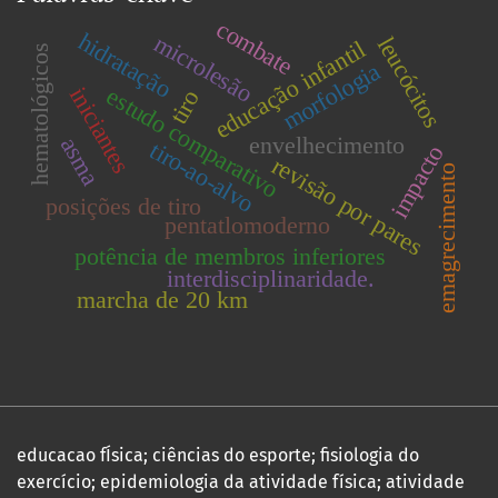
combate
hidratação
microlesão
leucócitos
educação infantil
hematológicos
morfologia
estudo comparativo
iniciantes
tiro
envelhecimento
asma
tiro-ao-alvo
impacto
revisão por pares
emagrecimento
posições de tiro
pentatlomoderno
potência de membros inferiores
interdisciplinaridade.
marcha de 20 km
educacao fÍsica; ciências do esporte; fisiologia do
exercício; epidemiologia da atividade física; atividade