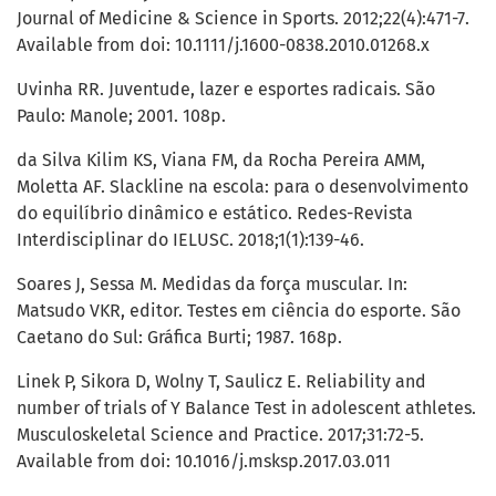
Journal of Medicine & Science in Sports. 2012;22(4):471-7.
Available from doi: 10.1111/j.1600-0838.2010.01268.x
Uvinha RR. Juventude, lazer e esportes radicais. São
Paulo: Manole; 2001. 108p.
da Silva Kilim KS, Viana FM, da Rocha Pereira AMM,
Moletta AF. Slackline na escola: para o desenvolvimento
do equilíbrio dinâmico e estático. Redes-Revista
Interdisciplinar do IELUSC. 2018;1(1):139-46.
Soares J, Sessa M. Medidas da força muscular. In:
Matsudo VKR, editor. Testes em ciência do esporte. São
Caetano do Sul: Gráfica Burti; 1987. 168p.
Linek P, Sikora D, Wolny T, Saulicz E. Reliability and
number of trials of Y Balance Test in adolescent athletes.
Musculoskeletal Science and Practice. 2017;31:72-5.
Available from doi: 10.1016/j.msksp.2017.03.011